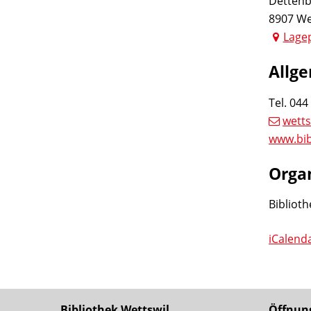
Dettenb
8907 We
Lage
Allg
Tel.
044
wetts
www.bib
Orga
Biblioth
iCalend
Footer
Bibliothek Wettswil
Öffnun