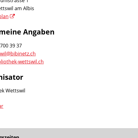
ühlstrasse 1
ttswil am Albis
plan
emeine Angaben
 700 39 37
wil@bibinetz.ch
liothek-wettswil.ch
nisator
ek Wettswil
ar
gszeiten