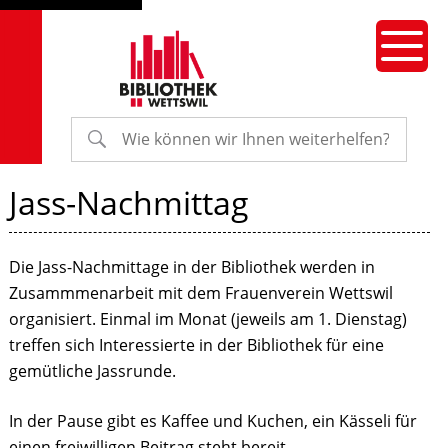
Navigieren in Bibliothek Wetts
Schnellnavigation
Hauptnavigation Mobile
Menu
Suche starten
Suchbegriff
Jass-Nachmittag
Die Jass-Nachmittage in der Bibliothek werden in
Zusammmenarbeit mit dem Frauenverein Wettswil
organisiert. Einmal im Monat (jeweils am 1. Dienstag)
treffen sich Interessierte in der Bibliothek für eine
gemütliche Jassrunde.
In der Pause gibt es Kaffee und Kuchen, ein Kässeli für
einen freiwilligen Beitrag steht bereit.